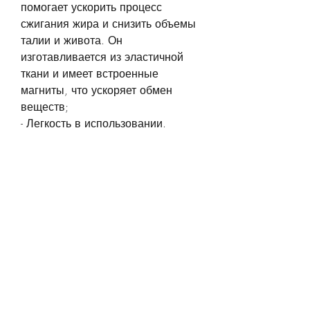
помогает ускорить процесс 
сжигания жира и снизить объемы 
талии и живота. Он 
изготавливается из эластичной 
ткани и имеет встроенные 
магниты, что ускоряет обмен 
веществ;
- Легкость в использовании.
Как использовать красный пояс 
для похудения
Красный пояс для похудения 
можно использовать в любое 
время дня. Для достижения 
максимального эффекта 
рекомендуется носить пояс при 
выполнении физических 
упражнений или просто во время 
повседневной деятельности. Для 