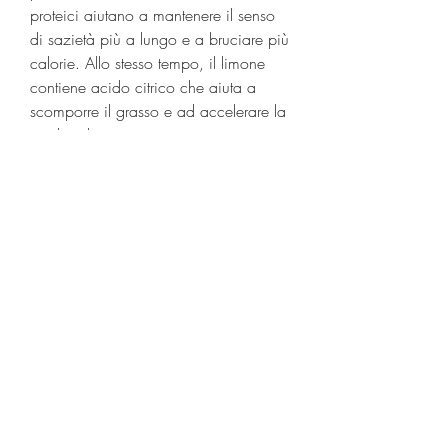
proteici aiutano a mantenere il senso 
di sazietà più a lungo e a bruciare più 
calorie. Allo stesso tempo, il limone 
contiene acido citrico che aiuta a 
scomporre il grasso e ad accelerare la 
perdita di peso.
 Aggiungi la curcuma alla tua dieta 
La curcuma è un altro ingrediente che 
può aiutare a perdere peso. Questa 
spezia contiene curcumina, fare 
esercizi di respirazione profonda e 
mangiare cibi proteici e ricchi di fibre 
possono tutti contribuire a perdere 