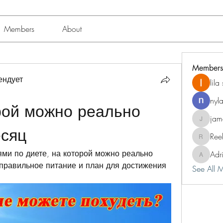
Members
About
Members
ендует
lil
nyl
рой можно реально 
jam
jameshun
есяц
Ree
Reelsdd
ми по диете, на которой можно реально 
Adr
Adriann
 правильное питание и план для достижения 
See All 