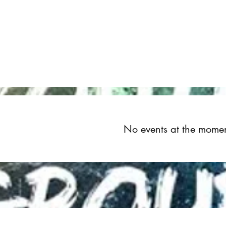
Home
About
Upcoming Events
Groups
Get Invol
No events at the mome