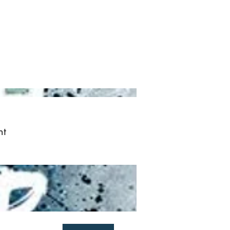
ved
More
Log In
nt