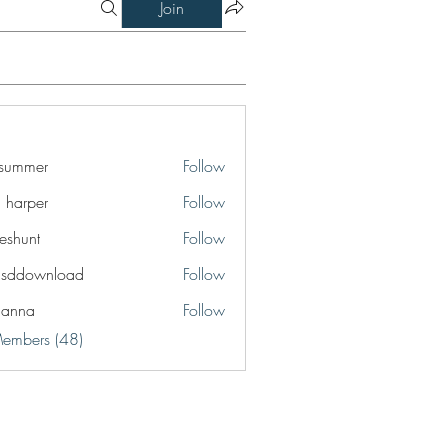
Join
a summer
Follow
a harper
Follow
eshunt
Follow
t
lsddownload
Follow
ownload
ianna
Follow
a
Members (48)