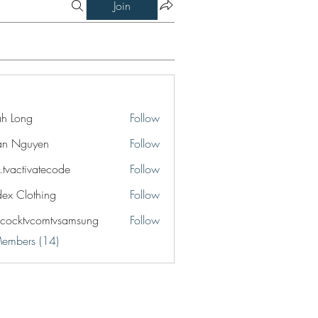
Join
jah Long
Follow
an Nguyen
Follow
o.tvactivatecode
Follow
ctivatecode
idex Clothing
Follow
cocktvcomtvsamsung
Follow
tvcomtvsamsung
Members (14)