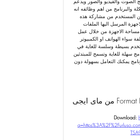
بالعديد من الصيغ المتداولة ويدعم البرنامج خاصية دمج الصوت والفيديو والصور ويدعم 
البرنامج صيغ الوسائط المستخدمة دون وجود اي مشكلة والبرنامج من اهم وظائفه انه 
يقوم بتحويل صيغ الملفات الي صيغ مختلفة لكي يتمكن المستخدم من مشاركة هذه 
الملفات بسهولة ولايستهلك البرنامج سعة الجهاز ولا الاجهزة المرسل اليها الملفات 
الصوتية حيث يبسط عملية المشاركة من خلال توفير مساحة الاجهزة من خلال عمل 
ملفات صوت وفيديو وصور متوافقة مع الاجهزة المختلفة سواء الهواتف او الكمبيوتر 
والبرنامج قامت الشركة المطورة بطرحة بواجهة مستخدم بسيطة وسلسة للغاية في 
التعامل مع الإختيارات المتعددة للبرنامج فواجهة البرنامج سهلة للغاية وتسمح للمبتدئين 
والمحترفين بالتعامل معه وبالتالي فبمجرد تحميل البرنامج يمكنك التعامل بسهولة دون 
Download: 
q=https%3A%2F%2Furluso.
TSA