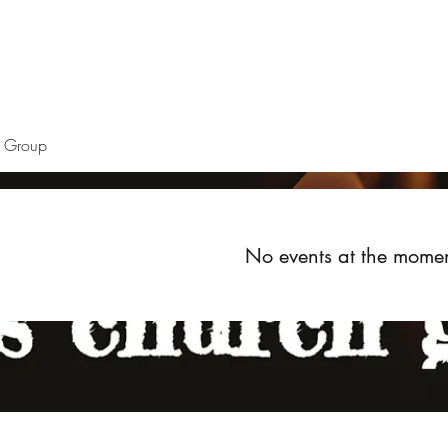
Home
About
Upcoming Events
Groups
Get Invol
h Group
No events at the mome