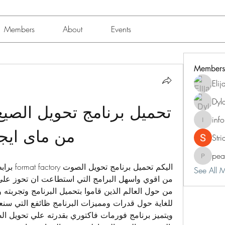
Members
About
Events
Members
Eli
Dyl
inf
info.tva
من ماى ايج
Str
pea
peacock
See All 