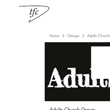
Home
Groups
Adults Churc
Adults Church Group