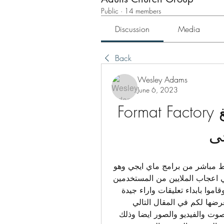
Public
·
14 members
Discussion
Media
Back
Wesley Adams
June 6, 2023
تحميل برنامج تحويل الصيغ Format Factory 
ى
اليكم تحميل برنامج تحويل الصوت format factory برابط مباشر من برامج ماي ايجي وهو 
من اقوي واسهل البرامج التي استطاعت ان تحوز علي اعجاب الملايين من المستخدمين 
من حول العالم الذين قاموا بتحميل البرنامج وتجربته وقاموا بابداء تعليقات واراء جيدة 
للغاية حول قدرات ومميزات البرنامج ظائفع التي سنعرضها لكم في المقال التالي 
ويتميز برنامج فورمات فاكتوري بقدرته علي تحويل الصوت والفيديو والصور ايضا وذلك 