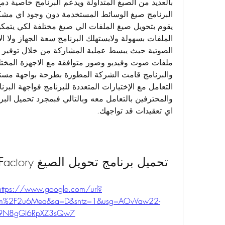
اي تعقيدات قد تواجهك.
تحميل برنامج تحويل الصيغ Format Factory من ماى ايجى
https://www.google.com/url?
com%2F2u6Mea&sa=D&sntz=1&usg=AOvVaw22-
9N8gGI6RpXZ3sQw7