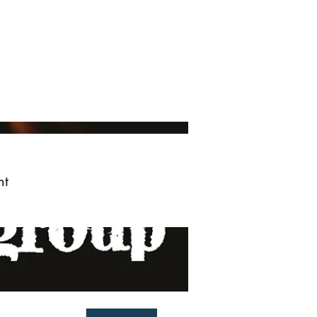
ved
More
Log In
nt