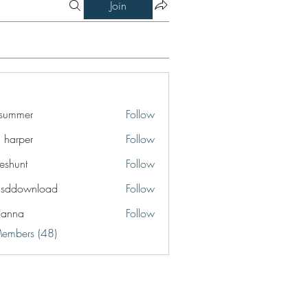
Join
a summer
Follow
a harper
Follow
eshunt
Follow
t
lsddownload
Follow
ownload
ianna
Follow
a
Members (48)