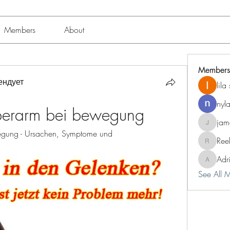
Members
About
Members
ендует
lil
nyl
berarm bei bewegung
jam
jameshun
gung - Ursachen, Symptome und 
Ree
Reelsdd
Adr
Adriann
See All 