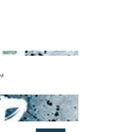
ved
More
Log In
nt