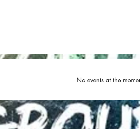
Home
About
Upcoming Events
Groups
Get Invol
No events at the mome