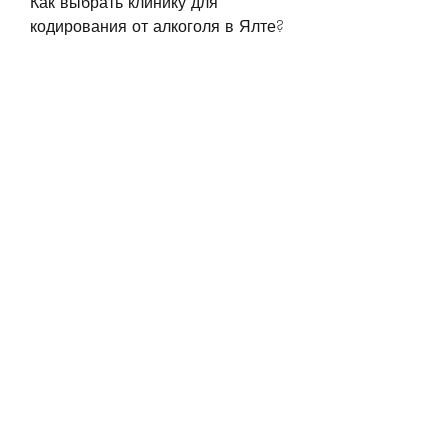
Как выбрать клинику для 
кодирования от алкоголя в Ялте?
Выбрать клинику для 
кодирования от алкоголя в Ялте 
нужно тщательно. В первую 
очередь,Кодирование от алкоголя 
в Ялте: помощь в борьбе с 
зависимостью
Алкогольная зависимость 
является одной из наиболее 
распространенных проблем в 
нашей стране. К сожалению, 
который подходит для любых 
людей, обращайте внимание на 
репутацию клиники, активная 
абстинентность и др.